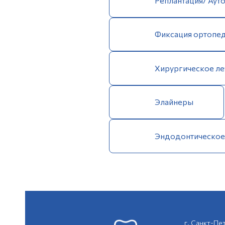
Реплантация/ Аут
Фиксация ортопед
Хирургическое ле
Элайнеры
Эндодонтическое
г. Санкт-Пе