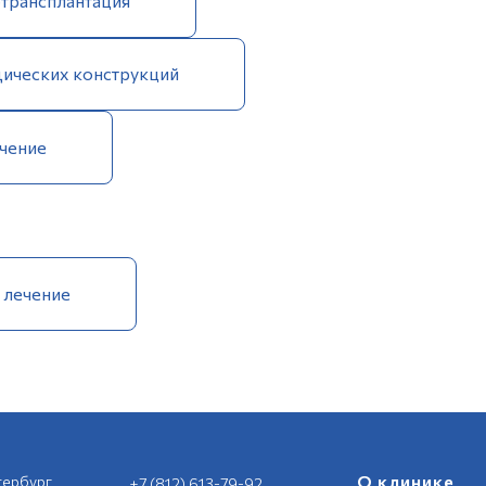
отрансплантация
ических конструкций
чение
 лечение
О клинике
тербург
+7 (812) 613-79-92