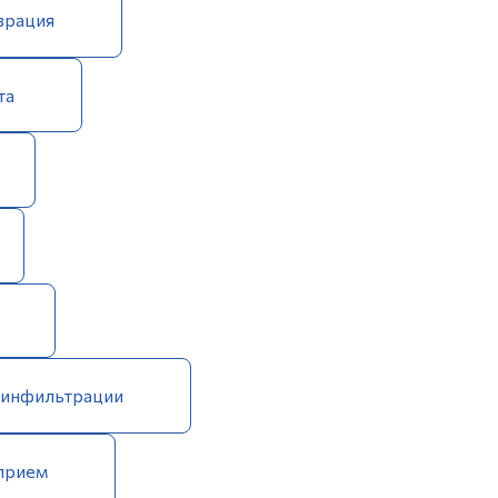
врация
та
 инфильтрации
прием