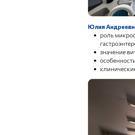
Юлия Андреевн
роль микро
гастроэнтер
значение ви
особенности
клинические