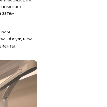
N помогает
а затем
стемы
ом, обсуждаем
ациенты
.